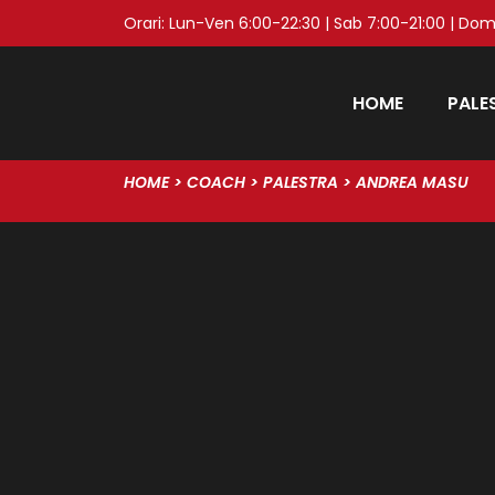
Orari: Lun-Ven 6:00-22:30 | Sab 7:00-21:00 | Dom
HOME
PALE
HOME
>
COACH
>
PALESTRA
>
ANDREA MASU