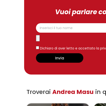
Vuoi parlare c
Dichiaro di aver letto e accettato la pri
Invia
Troverai
Andrea Masu
in q