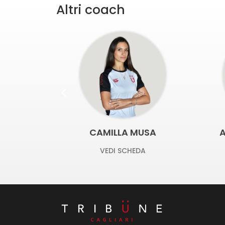
Altri coach
MUSA
ALESSANDRO PORCU
EDA
VEDI SCHEDA