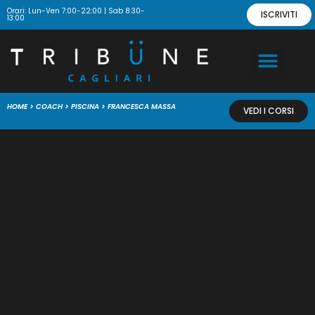
Orari: Lun-Ven 7:00-22:00 | Sab 8:30-
ISCRIVITI
13:00
HOME
>
COACH
>
PISCINA
>
FRANCESCA MASSA
VEDI I CORSI