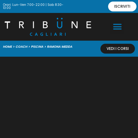
Orari: Lun-Ven 7:00-22:00 | Sab 8:30-
ISCRIVITI
13:00
HOME
>
COACH
>
PISCINA
>
RAMONA MEDDA
VEDI I CORSI