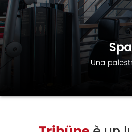
Spaz
Una palestr
Tribüne
è un l