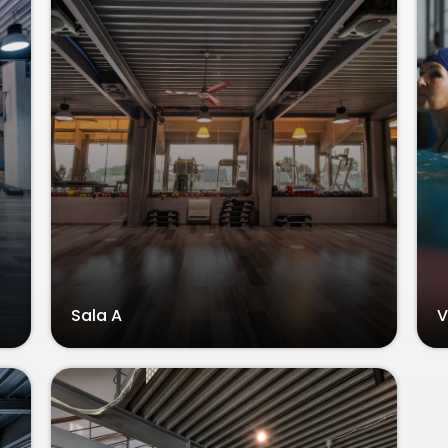
Sala A
V