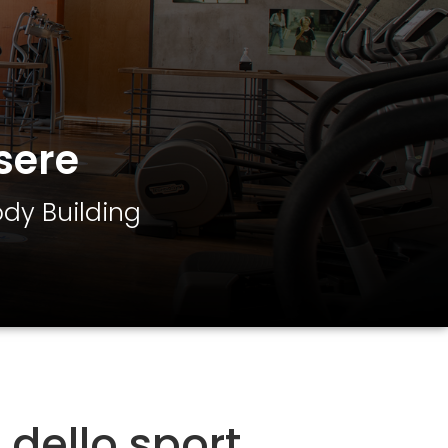
ssere
ody Building
dello sport