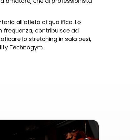
leta amatore, che al professionista
ario all’atleta di qualifica. Lo
on frequenza, contribuisce ad
raticare lo stretching in sala pesi,
ility Technogym.