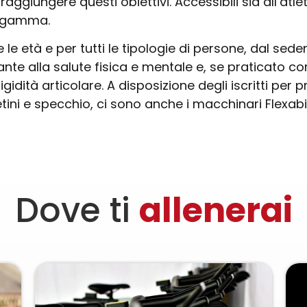
raggiungere questi obiettivi. Accessibili sia all’at
i gamma.
e le età e per tutti le tipologie di persone, dal sedent
nte alla salute fisica e mentale e, se praticato c
igidità articolare. A disposizione degli iscritti per p
tini e specchio, ci sono anche i macchinari Flexab
Dove ti
allenerai