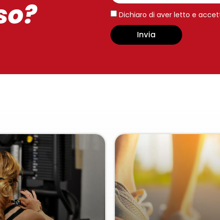
so?
Dichiaro di aver letto e accet
Invia