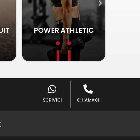
IC
TRIATHLON
PO
SCRIVICI
CHIAMACI