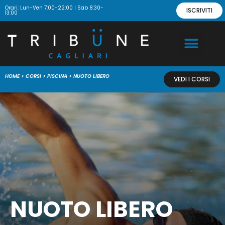
Orari: Lun-Ven 7:00-22:00 | Sab 8:30-
ISCRIVITI
13:00
HOME
>
CORSI
>
PISCINA
>
NUOTO LIBERO
VEDI I CORSI
NUOTO LIBERO