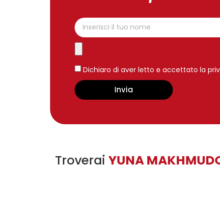
Dichiaro di aver letto e accettato la pri
Invia
Troverai
YUNA MAKHMUD