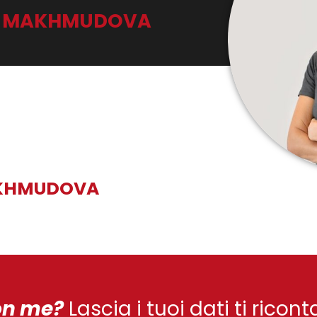
 MAKHMUDOVA
KHMUDOVA
on me?
Lascia i tuoi dati ti ricon