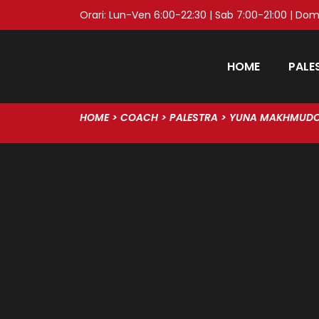
Orari: Lun-Ven 6:00-22:30 | Sab 7:00-21:00 | Dom
HOME
PALE
HOME
>
COACH
>
PALESTRA
>
YUNA MAKHMUD