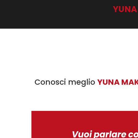
YUNA
Conosci meglio
YUNA MA
Vuoi parlare c