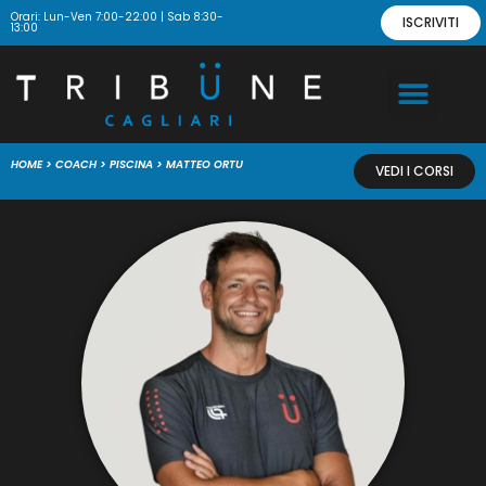
Orari: Lun-Ven 7:00-22:00 | Sab 8:30-
ISCRIVITI
13:00
HOME
>
COACH
>
PISCINA
>
MATTEO ORTU
VEDI I CORSI