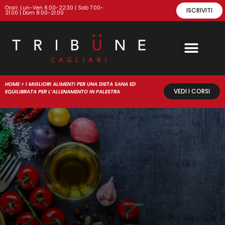
Orari: Lun-Ven 6:00-22:30 | Sab 7:00-
ISCRIVITI
21:00 | Dom 8:00-21:00
HOME
>
I MIGLIORI ALIMENTI PER UNA DIETA SANA ED
VEDI I CORSI
EQUILIBRATA PER L’ALLENAMENTO IN PALESTRA