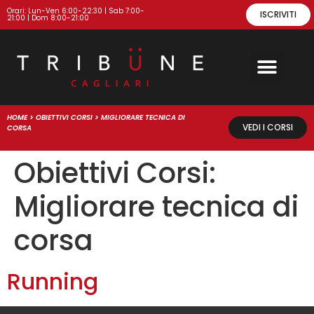
Orari: Lun-Ven 6:00-22:30 | Sab 7:00-
ISCRIVITI
21:00 | Dom 8:00-21:00
HOME
>
OBIETTIVI CORSI
>
MIGLIORARE TECNICA DI
VEDI I CORSI
CORSA
Obiettivi Corsi:
Migliorare tecnica di
corsa
Running