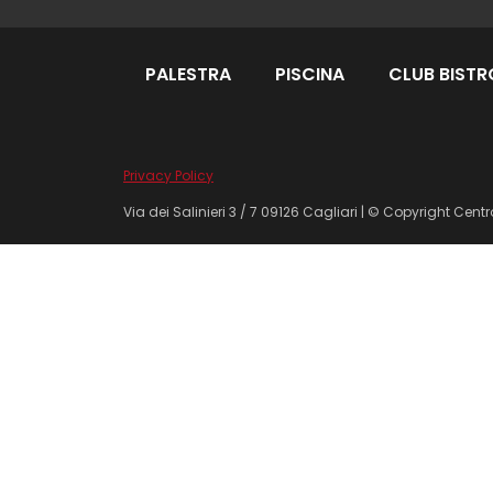
PALESTRA
PISCINA
CLUB BISTR
Privacy Policy
Via dei Salinieri 3 / 7 09126 Cagliari | © Copyright Cent