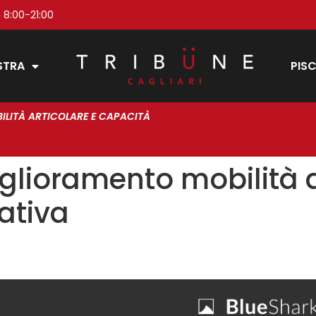
 8:00-21:00
STRA
PISC
LITÀ ARTICOLARE E CAPACITÀ
glioramento mobilità a
ativa