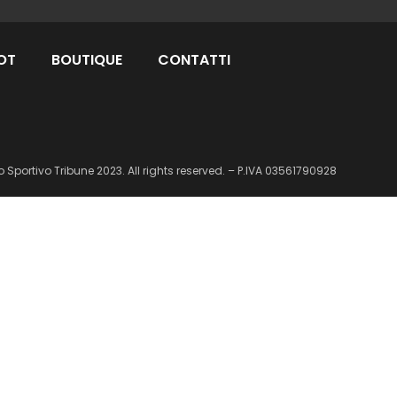
OT
BOUTIQUE
CONTATTI
ro Sportivo Tribune 2023. All rights reserved. – P.IVA 03561790928