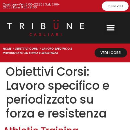
Orari: Lun-Ven 6:00-22:30 | Sab 7:00-
ISCRIVITI
21:00 | Dom 8:00-21:00
HOME
>
OBIETTIVI CORSI
>
LAVORO SPECIFICO E
VEDI I CORSI
PERIODIZZATO SU FORZA E RESISTENZA
Obiettivi Corsi:
Lavoro specifico e
periodizzato su
forza e resistenza