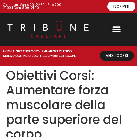
Orari: Lun-Ven 6:00-22:30 | Sab 7:00-
ISCRIVITI
21:00 | Dom 8:00-21:00
HOME
>
OBIETTIVI CORSI
>
AUMENTARE FORZA
VEDI I CORSI
MUSCOLARE DELLA PARTE SUPERIORE DEL CORPO
Obiettivi Corsi:
Aumentare forza
muscolare della
parte superiore del
corpo